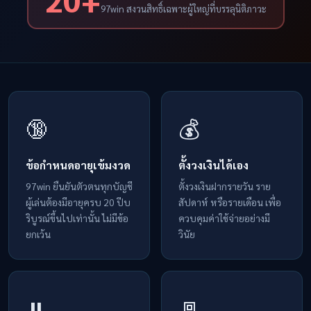
97win สงวนสิทธิ์เฉพาะผู้ใหญ่ที่บรรลุนิติภาวะ
🔞
💰
ข้อกำหนดอายุเข้มงวด
ตั้งวงเงินได้เอง
97win ยืนยันตัวตนทุกบัญชี
ตั้งวงเงินฝากรายวัน ราย
ผู้เล่นต้องมีอายุครบ 20 ปีบ
สัปดาห์ หรือรายเดือน เพื่อ
ริบูรณ์ขึ้นไปเท่านั้น ไม่มีข้อ
ควบคุมค่าใช้จ่ายอย่างมี
ยกเว้น
วินัย
⏸️
🚪