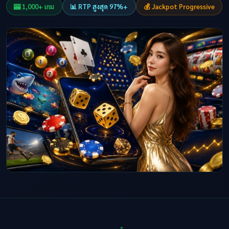
🎰 1,000+ เกม
📊 RTP สูงสุด 97%+
💰 Jackpot Progressive