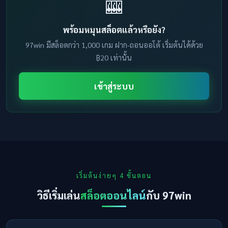
🎰
พร้อมหมุนสล็อตแล้วหรือยัง?
97win มีสล็อตกว่า 1,000 เกม ฝาก-ถอนออโต้ เริ่มต้นได้ด้วย
฿20 เท่านั้น
เข้าสู่ระบบ
เริ่มต้นง่ายๆ 4 ขั้นตอน
วิธีเริ่มเล่น
สล็อตออนไลน์
กับ 97win