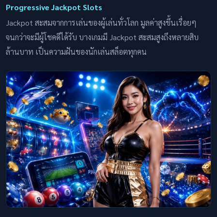
Progressive Jackpot Slots
Jackpot สะสมจากการเล่นของผู้เล่นทั่วโลก มูลค่าสูงขึ้นเรื่อยๆ
จนกว่าจะมีผู้โชคดีได้รับ บางเกมมี Jackpot สะสมสูงถึงหลายสิบ
ล้านบาท เป็นความฝันของนักเล่นสล็อตทุกคน