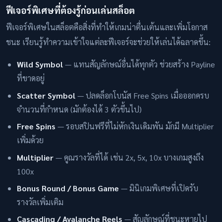
ฟีเจอร์พิเศษที่ต้องรู้ก่อนเล่นสล็อต
ฟีเจอร์พิเศษในสล็อตคือสิ่งที่ทำให้เกมน่าตื่นเต้นและเพิ่มโอกาส
ชนะ เรียนรู้ทำความเข้าใจแต่ละฟีเจอร์จะช่วยให้เล่นได้ฉลาดขึ้น:
Wild Symbol
— แทนสัญลักษณ์อื่นได้ทุกตัว ช่วยสร้าง Payline
ที่ขาดอยู่
Scatter Symbol
— ปลดล็อกโบนัส Free Spins เมื่อออกครบ
จำนวนที่กำหนด (มักต้องได้ 3 ตัวขึ้นไป)
Free Spins
— รอบสปินฟรีที่ไม่หักเงินเดิมพัน มักมี Multiplier
เพิ่มด้วย
Multiplier
— คูณรางวัลที่ได้ เช่น 2x, 5x, 10x บางเกมสูงถึง
100x
Bonus Round / Bonus Game
— มินิเกมพิเศษที่เปิดรับ
รางวัลเพิ่มเติม
Cascading / Avalanche Reels
— สัญลักษณ์ที่ชนะหายไป