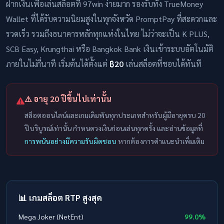
ฝากเงินเพื่อเล่นสล็อตที่ 97win ง่ายมาก รองรับทั้ง TrueMoney
Wallet ที่ได้รับความนิยมสูงในทุกจังหวัด PromptPay ที่สะดวกและ
รวดเร็ว รวมถึงธนาคารหลักทุกแห่งในไทย ไม่ว่าจะเป็น K PLUS,
SCB Easy, Krungthai หรือ Bangkok Bank เงินเข้าระบบอัตโนมัติ
ภายในไม่กี่นาที เริ่มต้นได้ตั้งแต่
฿20
เล่นสล็อตที่ชอบได้ทันที
⚠️ อายุ 20 ปีขึ้นไปเท่านั้น
สล็อตออนไลน์และเกมเดิมพันทุกประเภทสำหรับผู้มีอายุครบ 20
ปีบริบูรณ์เท่านั้น กำหนดวงเงินก่อนเล่นทุกครั้ง และอ่านข้อมูลที่
การพนันอย่างมีความรับผิดชอบ
หากต้องการคำแนะนำเพิ่มเติม
📊 เกมสล็อต RTP สูงสุด
Mega Joker (NetEnt)
99.0%