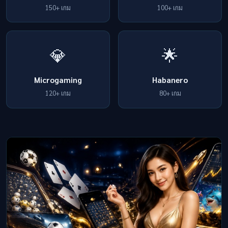
150+ เกม
100+ เกม
💎
🌟
Microgaming
Habanero
120+ เกม
80+ เกม