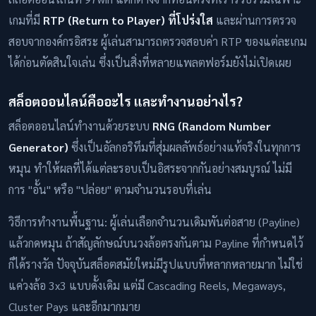
เกมที่มี
RTP (Return to Player) ที่โปร่งใส
และผ่านการตรวจ
สอบจากองค์กรอิสระ ผู้เล่นสามารถตรวจสอบค่า RTP ของแต่ละเกม
ได้ก่อนตัดสินใจเล่น ซึ่งเป็นสิ่งที่หลายแพลตฟอร์มยังไม่เปิดเผย
สล็อตออนไลน์คืออะไร และทำงานอย่างไร?
สล็อตออนไลน์ทำงานด้วยระบบ
RNG (Random Number
Generator)
ซึ่งเป็นอัลกอริทึมที่สุ่มผลลัพธ์อย่างแท้จริงในทุกการ
หมุน ทำให้ผลที่ได้แต่ละรอบเป็นอิสระจากกันอย่างสมบูรณ์ ไม่มี
การ "อั้น" หรือ "ปล่อย" ตามจำนวนรอบที่เล่น
วิธีการทำงานพื้นฐาน: ผู้เล่นเลือกจำนวนเดิมพันต่อสาย (Payline)
แล้วกดหมุน ถ้าสัญลักษณ์บนวงล้อตรงกันตาม Payline ที่กำหนดไว้
ก็ได้รางวัล ปัจจุบันสล็อตสมัยใหม่มีรูปแบบที่หลากหลายมาก ไม่ใช่
แค่วงล้อ 3x3 แบบดั้งเดิม แต่มี Cascading Reels, Megaways,
Cluster Pays และอีกมากมาย